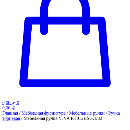
Белорусский рубль
0,00
0
Белорусский рубль
0,00
Главная
/
Мебельная фурнитура
/
Мебельные ручки
/
Ручка
торцевая
/ Мебельная ручка VIVA RT012BSG.1/32