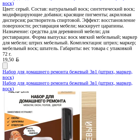
воск)
Цвет: серый. Состав: натуральный воск; синтетический воск;
модифицирующие добавки; красящие пигменты; акриловая
дисперсия; растворитель спиртовой. Эффект: восстановление
поверхности; реставрация мебели; маскирует царапины.
Назначение: средства для деревянной мебели; для
реставрации. Форма выпуска: воск мягкий мебельный; маркер
для мебели; штрих мебельный. Комплектация: штрих; маркер;
мебельный воск; шпатель. Габариты: вес товара с упаковкой
72 г.
Белорусский рубль
19,50
Набор для домашнего ремонта бежевый 3в1 (штрих, маркер,
воск)
Набор для домашнего ремонта бежевый 3в1 (штрих, маркер,
воск)