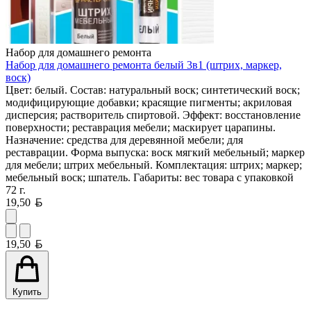
Набор для домашнего ремонта
Набор для домашнего ремонта белый 3в1 (штрих, маркер,
воск)
Цвет: белый. Состав: натуральный воск; синтетический воск;
модифицирующие добавки; красящие пигменты; акриловая
дисперсия; растворитель спиртовой. Эффект: восстановление
поверхности; реставрация мебели; маскирует царапины.
Назначение: средства для деревянной мебели; для
реставрации. Форма выпуска: воск мягкий мебельный; маркер
для мебели; штрих мебельный. Комплектация: штрих; маркер;
мебельный воск; шпатель. Габариты: вес товара с упаковкой
72 г.
Белорусский рубль
19,50
Белорусский рубль
19,50
Купить