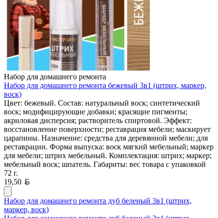
Набор для домашнего ремонта
Набор для домашнего ремонта бежевый 3в1 (штрих, маркер,
воск)
Цвет: бежевый. Состав: натуральный воск; синтетический
воск; модифицирующие добавки; красящие пигменты;
акриловая дисперсия; растворитель спиртовой. Эффект:
восстановление поверхности; реставрация мебели; маскирует
царапины. Назначение: средства для деревянной мебели; для
реставрации. Форма выпуска: воск мягкий мебельный; маркер
для мебели; штрих мебельный. Комплектация: штрих; маркер;
мебельный воск; шпатель. Габариты: вес товара с упаковкой
72 г.
Белорусский рубль
19,50
Набор для домашнего ремонта дуб беленый 3в1 (штрих,
маркер, воск)