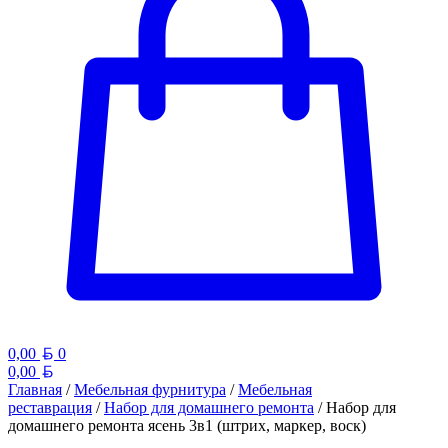
Белорусский рубль
0,00
0
Белорусский рубль
0,00
Главная
/
Мебельная фурнитура
/
Мебельная
реставрация
/
Набор для домашнего ремонта
/ Набор для
домашнего ремонта ясень 3в1 (штрих, маркер, воск)