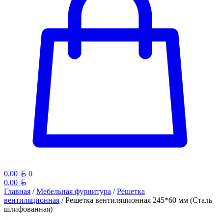
Белорусский рубль
0,00
0
Белорусский рубль
0,00
Главная
/
Мебельная фурнитура
/
Решетка
вентиляционная
/ Решетка вентиляционная 245*60 мм (Сталь
шлифованная)