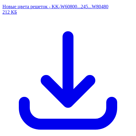
Новые цвета решеток - KK-W60800...245...W80480
212 КБ