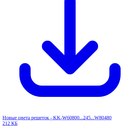
Новые цвета решеток - KK-W60800...245...W80480
212 КБ