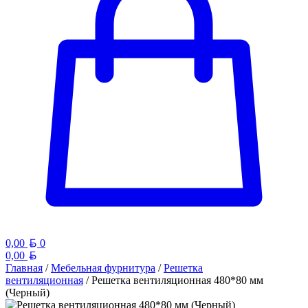
Белорусский рубль
0,00
0
Белорусский рубль
0,00
Главная
/
Мебельная фурнитура
/
Решетка
вентиляционная
/ Решетка вентиляционная 480*80 мм
(Черный)