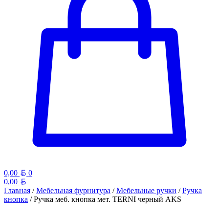
Белорусский рубль
0,00
0
Белорусский рубль
0,00
Главная
/
Мебельная фурнитура
/
Мебельные ручки
/
Ручка
кнопка
/ Ручка меб. кнопка мет. TERNI черный AKS