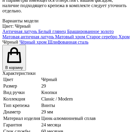
и параметры имеющегося отверстия с вашим фасадом;
наличие подходящего крепежа в комплекте следует уточнить
отдельно.
Варианты модели
Цвет:
Чёрный
Античная латунь
Белый глянец
Брашированное золото
Матовая античная латунь
Матовый хром
Старое серебро
Хром
Чёрный
Чёрный хром
Шлифованная сталь
В корзину
Характеристики
Цвет
Чёрный
Размер
29
Вид ручки
Кнопки
Коллекция
Classic / Modern
Тип крепежа
Винты
Диаметр
29 мм
Материал изделия
Цинк-алюминиевый сплав
Гарантия
24 месяца
Срок службы
60 месяцев