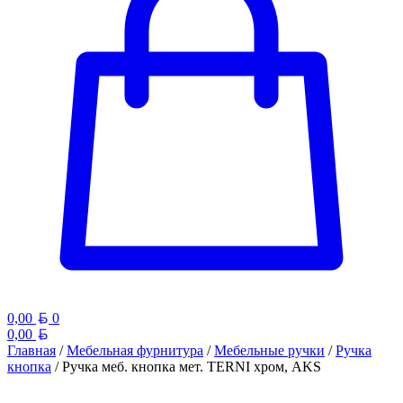
Белорусский рубль
0,00
0
Белорусский рубль
0,00
Главная
/
Мебельная фурнитура
/
Мебельные ручки
/
Ручка
кнопка
/ Ручка меб. кнопка мет. TERNI хром, AKS