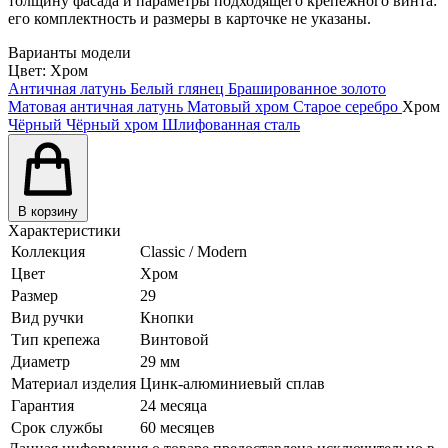
толщину фасада и параметры подходящего крепежного винта:
его комплектность и размеры в карточке не указаны.
Варианты модели
Цвет:
Хром
Античная латунь
Белый глянец
Брашированное золото
Матовая античная латунь
Матовый хром
Старое серебро
Хром
Чёрный
Чёрный хром
Шлифованная сталь
В корзину
Характеристики
Коллекция
Classic / Modern
Цвет
Хром
Размер
29
Вид ручки
Кнопки
Тип крепежа
Винтовой
Диаметр
29 мм
Материал изделия
Цинк-алюминиевый сплав
Гарантия
24 месяца
Срок службы
60 месяцев