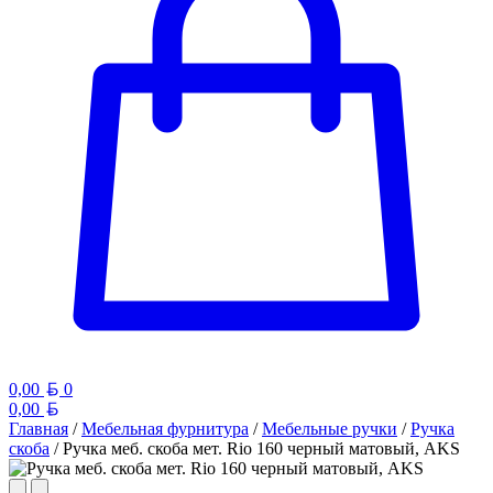
Белорусский рубль
0,00
0
Белорусский рубль
0,00
Главная
/
Мебельная фурнитура
/
Мебельные ручки
/
Ручка
скоба
/ Ручка меб. скоба мет. Rio 160 черный матовый, AKS