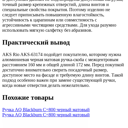
точный размер крепежных отверстий, длина винтов и
специальные свойства покрытия. Поэтому изделию не
следует приписывать повышенную влагостойкость,
устойчивость к царапинам или совместимость с
агрессивными чистящими средствами. Для ухода разумно
использовать мягкую салфетку без абразивов.
Практический вывод
AKS Rio AKS-63174 подойдет покупателю, которому нужна
алюминиевая черная матовая ручка-скоба с межцентровым
расстоянием 160 мм и общей длиной 172 мм. Перед покупкой
достаточно внимательно сверить посадочный размер,
доступное место на фасаде и требуемую длину винтов. Такой
подход особенно важен при замене существующей ручки,
когда новые отверстия делать нежелательно.
Похожие товары
Ручка AQ Blackburn С=800 черный матовый
Ручка AQ Blackburn С=800 черный матовый