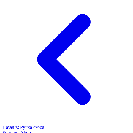
Назад в:
Ручка скоба
Furnitura-Shop
.