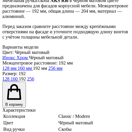
Мебельная ручка-скоба
AKS Rio
в чёрном матовом цвете
предназначена для фасадов корпусной мебели. Межцентровое
расстояние — 192 мм, общая длина — 204 мм, материал —
алюминий.
Перед заказом сравните расстояние между крепёжными
отверстиями на фасаде и уточните подходящую длину винтов
с учётом толщины мебельной детали.
Варианты модели
Цвет:
Чёрный матовый
Инокс
Хром
Чёрный матовый
Межцентровое расстояние:
192 мм
128 мм
160 мм
192 мм
256 мм
Размер:
192
128
160
192
256
В корзину
Характеристики
Коллекция
Classic / Modern
Цвет
Чёрный матовый
Вид ручки
Скобы