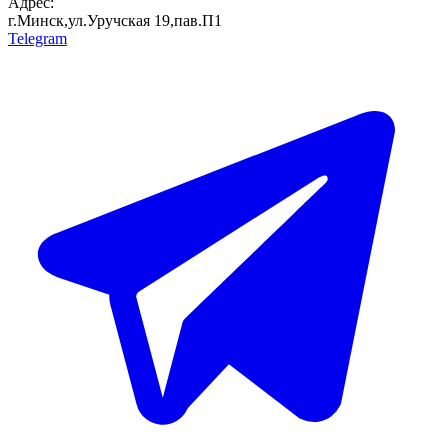
Адрес:
г.Минск,ул.Уручская 19,пав.П1
Telegram