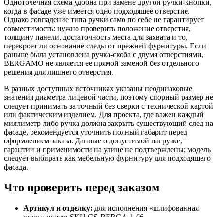
Одноточечная схема удобна при замене другой ручки-кнопки,
когда в фасаде уже имеется одно подходящее отверстие.
Однако совпадение типа ручки само по себе не гарантирует
совместимость: нужно проверить положение отверстия,
толщину панели, достаточность места для захвата и то,
перекроет ли основание следы от прежней фурнитуры. Если
раньше была установлена ручка-скоба с двумя отверстиями,
BERGAMO не является ее прямой заменой без отдельного
решения для лишнего отверстия.
В разных доступных источниках указаны неодинаковые
значения диаметра лицевой части, поэтому спорный размер не
следует принимать за точный без сверки с технической картой
или фактическим изделием. Для проекта, где важен каждый
миллиметр либо ручка должна закрыть существующий след на
фасаде, рекомендуется уточнить полный габарит перед
оформлением заказа. Данные о допустимой нагрузке,
гарантии и применимости на улице не подтверждены; модель
следует выбирать как мебельную фурнитуру для подходящего
фасада.
Что проверить перед заказом
Артикул и отделку:
для исполнения «шлифованная
сталь» нужен SKU GS-BERGA-1-06.