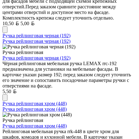
для фасадов мебели с подходящей схемой крепежных
отверстий.Перед заказом сравните расстояние между
центрами отверстий и доступное место на фасаде.
Комплектность крепежа следует уточнить отдельно.
Белорусский рубль
Белорусский рубль
10,50
5,00
Ручка рейлинговая черная (192)
Ручка рейлинговая черная (192)
Ручка рейлинговая
Ручка рейлинговая черная (192)
Чёрная рейлинговая мебельная ручка LEMAX rrc-192
предназначена для установки на мебельные фасады. В
карточке указан размер 192; перед заказом следует уточнить
его значение и сопоставить посадочные параметры ручки с
отверстиями на фасаде.
Белорусский рубль
5,50
Ручка рейлинговая хром (448)
Ручка рейлинговая хром (448)
Ручка рейлинговая
Ручка рейлинговая хром (448)
Рейлинговая мебельная ручка rrk-448 в цвете хром для
шкафов, комодов и кухонной мебели. В карточке указан