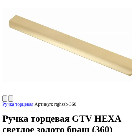
Ручка торцевая
Артикул:
rtghszb-360
Ручка торцевая GTV HEXA
светлое золото браш (360)