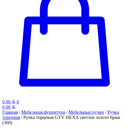
Белорусский рубль
0,00
0
Белорусский рубль
0,00
Главная
/
Мебельная фурнитура
/
Мебельные ручки
/
Ручка
торцевая
/ Ручка торцевая GTV HEXA светлое золото браш
(360)