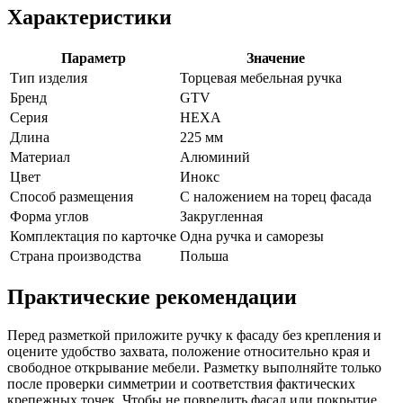
Характеристики
Параметр
Значение
Тип изделия
Торцевая мебельная ручка
Бренд
GTV
Серия
HEXA
Длина
225 мм
Материал
Алюминий
Цвет
Инокс
Способ размещения
С наложением на торец фасада
Форма углов
Закругленная
Комплектация по карточке
Одна ручка и саморезы
Страна производства
Польша
Практические рекомендации
Перед разметкой приложите ручку к фасаду без крепления и
оцените удобство захвата, положение относительно края и
свободное открывание мебели. Разметку выполняйте только
после проверки симметрии и соответствия фактических
крепежных точек. Чтобы не повредить фасад или покрытие