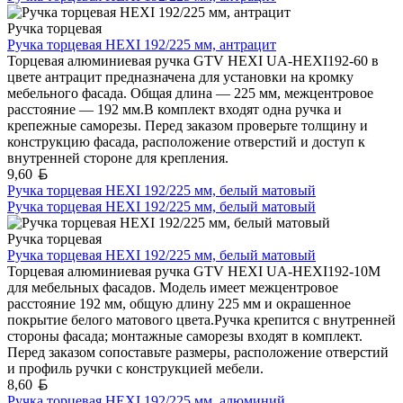
Ручка торцевая
Ручка торцевая HEXI 192/225 мм, антрацит
Торцевая алюминиевая ручка GTV HEXI UA-HEXI192-60 в
цвете антрацит предназначена для установки на кромку
мебельного фасада. Общая длина — 225 мм, межцентровое
расстояние — 192 мм.В комплект входят одна ручка и
крепежные саморезы. Перед заказом проверьте толщину и
конструкцию фасада, расположение отверстий и доступ к
внутренней стороне для крепления.
Белорусский рубль
9,60
Ручка торцевая HEXI 192/225 мм, белый матовый
Ручка торцевая HEXI 192/225 мм, белый матовый
Ручка торцевая
Ручка торцевая HEXI 192/225 мм, белый матовый
Торцевая алюминиевая ручка GTV HEXI UA-HEXI192-10M
для мебельных фасадов. Модель имеет межцентровое
расстояние 192 мм, общую длину 225 мм и окрашенное
покрытие белого матового цвета.Ручка крепится с внутренней
стороны фасада; монтажные саморезы входят в комплект.
Перед заказом сопоставьте размеры, расположение отверстий
и профиль ручки с конструкцией мебели.
Белорусский рубль
8,60
Ручка торцевая HEXI 192/225 мм, алюминий