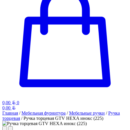
Белорусский рубль
0,00
0
Белорусский рубль
0,00
Главная
/
Мебельная фурнитура
/
Мебельные ручки
/
Ручка
торцевая
/ Ручка торцевая GTV HEXA инокс (225)