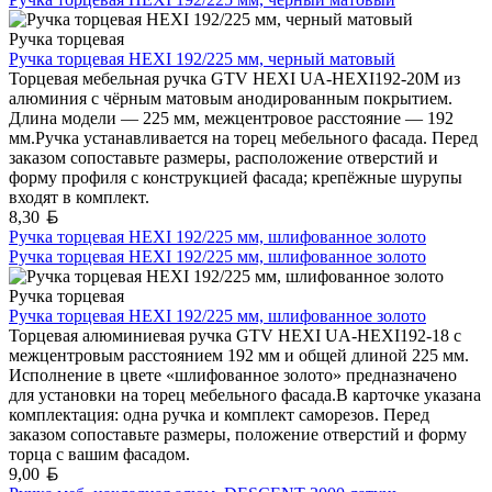
Ручка торцевая
Ручка торцевая HEXI 192/225 мм, черный матовый
Торцевая мебельная ручка GTV HEXI UA-HEXI192-20M из
алюминия с чёрным матовым анодированным покрытием.
Длина модели — 225 мм, межцентровое расстояние — 192
мм.Ручка устанавливается на торец мебельного фасада. Перед
заказом сопоставьте размеры, расположение отверстий и
форму профиля с конструкцией фасада; крепёжные шурупы
входят в комплект.
Белорусский рубль
8,30
Ручка торцевая HEXI 192/225 мм, шлифованное золото
Ручка торцевая HEXI 192/225 мм, шлифованное золото
Ручка торцевая
Ручка торцевая HEXI 192/225 мм, шлифованное золото
Торцевая алюминиевая ручка GTV HEXI UA-HEXI192-18 с
межцентровым расстоянием 192 мм и общей длиной 225 мм.
Исполнение в цвете «шлифованное золото» предназначено
для установки на торец мебельного фасада.В карточке указана
комплектация: одна ручка и комплект саморезов. Перед
заказом сопоставьте размеры, положение отверстий и форму
торца с вашим фасадом.
Белорусский рубль
9,00