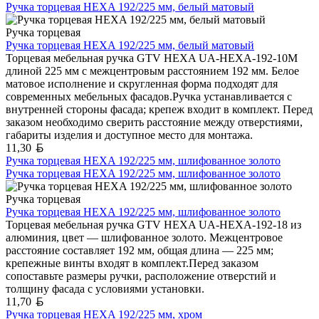
Ручка торцевая HEXA 192/225 мм, белый матовый
Ручка торцевая
Ручка торцевая HEXA 192/225 мм, белый матовый
Торцевая мебельная ручка GTV HEXA UA-HEXA-192-10M
длиной 225 мм с межцентровым расстоянием 192 мм. Белое
матовое исполнение и скругленная форма подходят для
современных мебельных фасадов.Ручка устанавливается с
внутренней стороны фасада; крепеж входит в комплект. Перед
заказом необходимо сверить расстояние между отверстиями,
габариты изделия и доступное место для монтажа.
Белорусский рубль
11,30
Ручка торцевая HEXA 192/225 мм, шлифованное золото
Ручка торцевая HEXA 192/225 мм, шлифованное золото
Ручка торцевая
Ручка торцевая HEXA 192/225 мм, шлифованное золото
Торцевая мебельная ручка GTV HEXA UA-HEXA-192-18 из
алюминия, цвет — шлифованное золото. Межцентровое
расстояние составляет 192 мм, общая длина — 225 мм;
крепежные винты входят в комплект.Перед заказом
сопоставьте размеры ручки, расположение отверстий и
толщину фасада с условиями установки.
Белорусский рубль
11,70
Ручка торцевая HEXA 192/225 мм, хром