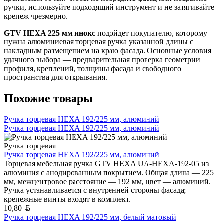
ручки, используйте подходящий инструмент и не затягивайте
крепеж чрезмерно.
GTV HEXA 225 мм инокс
подойдет покупателю, которому
нужна алюминиевая торцевая ручка указанной длины с
накладным размещением на краю фасада. Основные условия
удачного выбора — предварительная проверка геометрии
профиля, креплений, толщины фасада и свободного
пространства для открывания.
Похожие товары
Ручка торцевая HEXA 192/225 мм, алюминий
Ручка торцевая HEXA 192/225 мм, алюминий
Ручка торцевая
Ручка торцевая HEXA 192/225 мм, алюминий
Торцевая мебельная ручка GTV HEXA UA-HEXA-192-05 из
алюминия с анодированным покрытием. Общая длина — 225
мм, межцентровое расстояние — 192 мм, цвет — алюминий.
Ручка устанавливается с внутренней стороны фасада;
крепежные винты входят в комплект.
Белорусский рубль
10,80
Ручка торцевая HEXA 192/225 мм, белый матовый