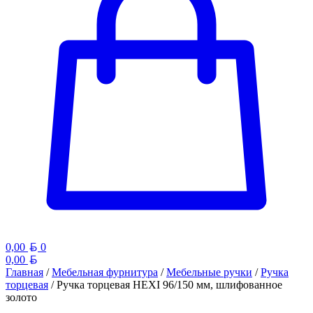
Белорусский рубль
0,00
0
Белорусский рубль
0,00
Главная
/
Мебельная фурнитура
/
Мебельные ручки
/
Ручка
торцевая
/ Ручка торцевая HEXI 96/150 мм, шлифованное
золото