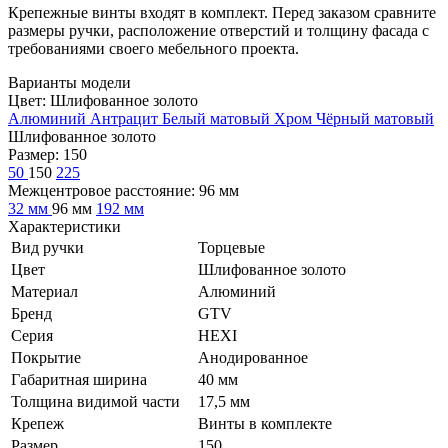
Крепежные винты входят в комплект. Перед заказом сравните
размеры ручки, расположение отверстий и толщину фасада с
требованиями своего мебельного проекта.
Варианты модели
Цвет:
Шлифованное золото
Алюминий
Антрацит
Белый матовый
Хром
Чёрный матовый
Шлифованное золото
Размер:
150
50
150
225
Межцентровое расстояние:
96 мм
32 мм
96 мм
192 мм
Характеристики
Вид ручки
Торцевые
Цвет
Шлифованное золото
Материал
Алюминий
Бренд
GTV
Серия
HEXI
Покрытие
Анодированное
Габаритная ширина
40 мм
Толщина видимой части
17,5 мм
Крепеж
Винты в комплекте
Размер
150