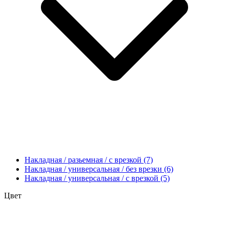
Накладная / разьемная / с врезкой
(7)
Накладная / универсальная / без врезки
(6)
Накладная / универсальная / с врезкой
(5)
Цвет