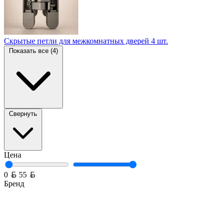
Скрытые петли для межкомнатных дверей
4 шт.
Показать все (4)
Свернуть
Цена
Белорусский рубль
Белорусский рубль
0
55
Бренд