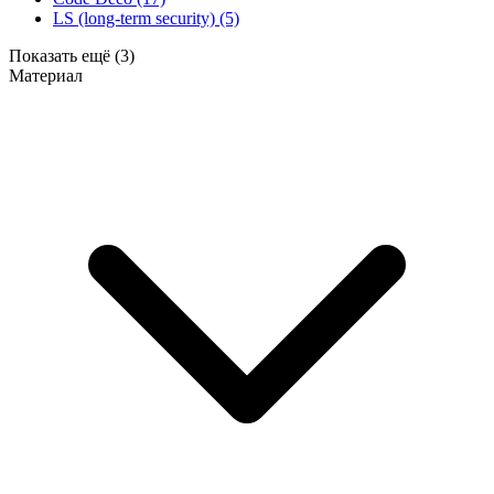
LS (long-term security)
(5)
Показать ещё (3)
Материал