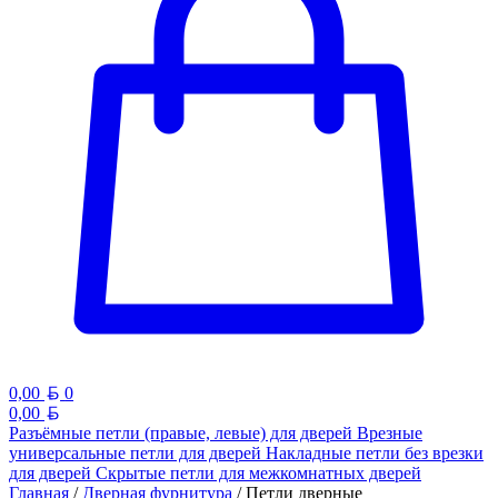
Белорусский рубль
0,00
0
Белорусский рубль
0,00
Разъёмные петли (правые, левые) для дверей
Врезные
универсальные петли для дверей
Накладные петли без врезки
для дверей
Скрытые петли для межкомнатных дверей
Главная
/
Дверная фурнитура
/ Петли дверные