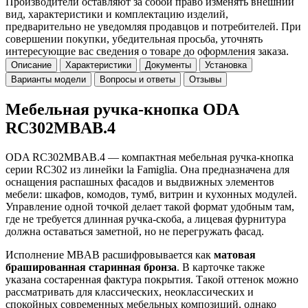
Производители оставляют за собой право изменять внешний
вид, характеристики и комплектацию изделий,
предварительно не уведомляя продавцов и потребителей. При
совершении покупки, убедительная просьба, уточнять
интересующие вас сведения о товаре до оформления заказа.
Описание
Характеристики
Документы
Установка
Варианты модели
Вопросы и ответы
Отзывы
Мебельная ручка-кнопка ODA
RC302MBAB.4
ODA RC302MBAB.4 — компактная мебельная ручка-кнопка
серии RC302 из линейки la Famiglia. Она предназначена для
оснащения распашных фасадов и выдвижных элементов
мебели: шкафов, комодов, тумб, витрин и кухонных модулей.
Управление одной точкой делает такой формат удобным там,
где не требуется длинная ручка-скоба, а лицевая фурнитура
должна оставаться заметной, но не перегружать фасад.
Исполнение MBAB расшифровывается как
матовая
брашированная старинная бронза
. В карточке также
указана состаренная фактура покрытия. Такой оттенок можно
рассматривать для классических, неоклассических и
спокойных современных мебельных композиций, однако