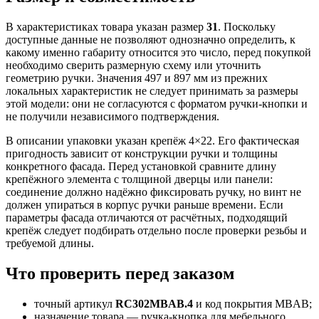
В характеристиках товара указан размер
31
. Поскольку
доступные данные не позволяют однозначно определить, к
какому именно габариту относится это число, перед покупкой
необходимо сверить размерную схему или уточнить
геометрию ручки. Значения 497 и 897 мм из прежних
локальных характеристик не следует принимать за размеры
этой модели: они не согласуются с форматом ручки-кнопки и
не получили независимого подтверждения.
В описании упаковки указан крепёж 4×22. Его фактическая
пригодность зависит от конструкции ручки и толщины
конкретного фасада. Перед установкой сравните длину
крепёжного элемента с толщиной дверцы или панели:
соединение должно надёжно фиксировать ручку, но винт не
должен упираться в корпус ручки раньше времени. Если
параметры фасада отличаются от расчётных, подходящий
крепёж следует подбирать отдельно после проверки резьбы и
требуемой длины.
Что проверить перед заказом
точный артикул
RC302MBAB.4
и код покрытия MBAB;
назначение товара — ручка-кнопка для мебельного