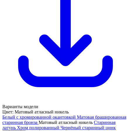
Варианты модели
Цвет:
Матовый атласный никель
Белый с хромированной окантовкой
Матовая брашированная
старинная бронза
Матовый атласный никель
Старинная
латунь
Хром полированный
Чернёный старинный цинк