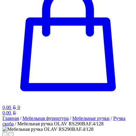
Белорусский рубль
0,00
0
Белорусский рубль
0,00
Главная
/
Мебельная фурнитура
/
Мебельные ручки
/
Ручка
скоба
/ Мебельная ручка OLAV RS290BAF.4/128