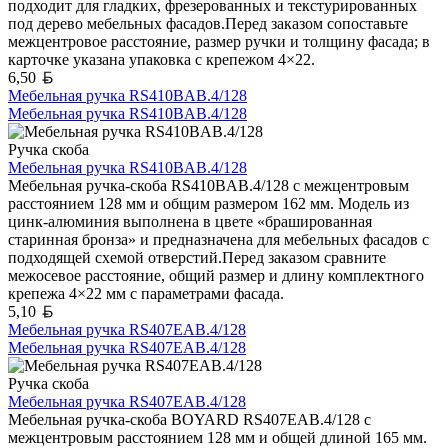
подходит для гладких, фрезерованных и текстурированных
под дерево мебельных фасадов.Перед заказом сопоставьте
межцентровое расстояние, размер ручки и толщину фасада; в
карточке указана упаковка с крепежом 4×22.
Белорусский рубль
6,50
Мебельная ручка RS410BAB.4/128
Мебельная ручка RS410BAB.4/128
Ручка скоба
Мебельная ручка RS410BAB.4/128
Мебельная ручка-скоба RS410BAB.4/128 с межцентровым
расстоянием 128 мм и общим размером 162 мм. Модель из
цинк-алюминия выполнена в цвете «брашированная
старинная бронза» и предназначена для мебельных фасадов с
подходящей схемой отверстий.Перед заказом сравните
межосевое расстояние, общий размер и длину комплектного
крепежа 4×22 мм с параметрами фасада.
Белорусский рубль
5,10
Мебельная ручка RS407EAB.4/128
Мебельная ручка RS407EAB.4/128
Ручка скоба
Мебельная ручка RS407EAB.4/128
Мебельная ручка-скоба BOYARD RS407EAB.4/128 с
межцентровым расстоянием 128 мм и общей длиной 165 мм.