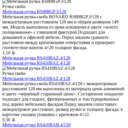
Ручка скоба
Мебельная ручка RS808GP.3/128
Мебельная ручка-скоба BOYARD RS808GP.3/128 с
межцентровым расстоянием 128 мм и общим размером 149
мм. Модель выполнена из цинк-алюминия в цвете «золото
полированное» с глянцевой фактурой.Подходит для
домашней и офисной мебели. Перед заказом сравните
расстояние между крепежными отверстиями и проверьте
соответствие винтов 4×20 толщине фасада.
Белорусский рубль
1,10
Мебельная ручка RS410BAZ.4/128
Мебельная ручка RS410BAZ.4/128
Ручка скоба
Мебельная ручка RS410BAZ.4/128
Мебельная ручка-скоба RS410BAZ.4/128 с межцентровым
расстоянием 128 мм выполнена из материала цинк-алюминий
в цвете «чернёный старинный цинк». Состаренное покрытие
подходит для гладких, фрезерованных и текстурированных
под дерево мебельных фасадов.Перед заказом сопоставьте
межцентровое расстояние, размер ручки и толщину фасада; в
карточке указана упаковка с крепежом 4×22.
Белорусский рубль
6,50
Мебельная ручка RS410BAB.4/128