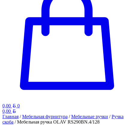
Белорусский рубль
0,00
0
Белорусский рубль
0,00
Главная
/
Мебельная фурнитура
/
Мебельные ручки
/
Ручка
скоба
/ Мебельная ручка OLAV RS290BN.4/128