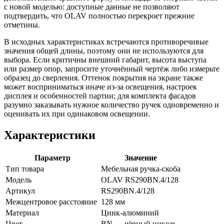
с новой моделью: доступные данные не позволяют
подтвердить, что OLAV полностью перекроет прежние
отметины.
В исходных характеристиках встречаются противоречивые
значения общей длины, поэтому они не используются для
выбора. Если критичны внешний габарит, высота выступа
или размер опор, запросите уточнённый чертёж либо измерьте
образец до сверления. Оттенок покрытия на экране также
может восприниматься иначе из-за освещения, настроек
дисплея и особенностей партии; для комплекта фасадов
разумно заказывать нужное количество ручек одновременно и
оценивать их при одинаковом освещении.
Характеристики
Параметр
Значение
Тип товара
Мебельная ручка-скоба
Модель
OLAV RS290BN.4/128
Артикул
RS290BN.4/128
Межцентровое расстояние
128 мм
Материал
Цинк-алюминий
Цвет
BN — чёрный никель