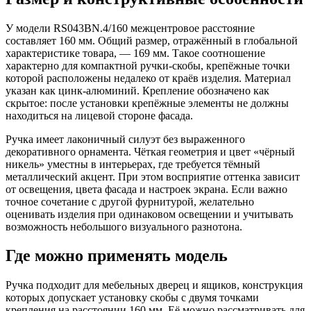
У модели RS043BN.4/160 межцентровое расстояние
составляет 160 мм. Общий размер, отражённый в глобальной
характеристике товара, — 169 мм. Такое соотношение
характерно для компактной ручки-скобы, крепёжные точки
которой расположены недалеко от краёв изделия. Материал
указан как цинк-алюминий. Крепление обозначено как
скрытое: после установки крепёжные элементы не должны
находиться на лицевой стороне фасада.
Ручка имеет лаконичный силуэт без выраженного
декоративного орнамента. Чёткая геометрия и цвет «чёрный
никель» уместны в интерьерах, где требуется тёмный
металлический акцент. При этом восприятие оттенка зависит
от освещения, цвета фасада и настроек экрана. Если важно
точное сочетание с другой фурнитурой, желательно
оценивать изделия при одинаковом освещении и учитывать
возможность небольшого визуального разнотона.
Где можно применять модель
Ручка подходит для мебельных дверец и ящиков, конструкция
которых допускает установку скобы с двумя точками
крепления на расстоянии 160 мм. Её можно рассматривать для