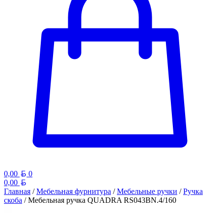
Белорусский рубль
0,00
0
Белорусский рубль
0,00
Главная
/
Мебельная фурнитура
/
Мебельные ручки
/
Ручка
скоба
/ Мебельная ручка QUADRA RS043BN.4/160