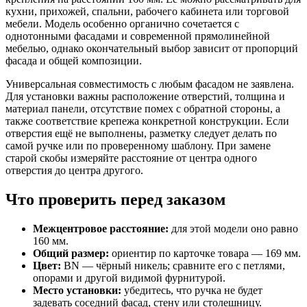
кухни, прихожей, спальни, рабочего кабинета или торговой
мебели. Модель особенно органично сочетается с
однотонными фасадами и современной прямолинейной
мебелью, однако окончательный выбор зависит от пропорций
фасада и общей композиции.
Универсальная совместимость с любым фасадом не заявлена.
Для установки важны расположение отверстий, толщина и
материал панели, отсутствие помех с обратной стороны, а
также соответствие крепежа конкретной конструкции. Если
отверстия ещё не выполнены, разметку следует делать по
самой ручке или по проверенному шаблону. При замене
старой скобы измеряйте расстояние от центра одного
отверстия до центра другого.
Что проверить перед заказом
Межцентровое расстояние:
для этой модели оно равно
160 мм.
Общий размер:
ориентир по карточке товара — 169 мм.
Цвет:
BN — чёрный никель; сравните его с петлями,
опорами и другой видимой фурнитурой.
Место установки:
убедитесь, что ручка не будет
задевать соседний фасад, стену или столешницу.