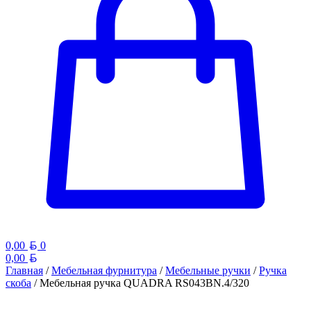
Белорусский рубль
0,00
0
Белорусский рубль
0,00
Главная
/
Мебельная фурнитура
/
Мебельные ручки
/
Ручка
скоба
/ Мебельная ручка QUADRA RS043BN.4/320