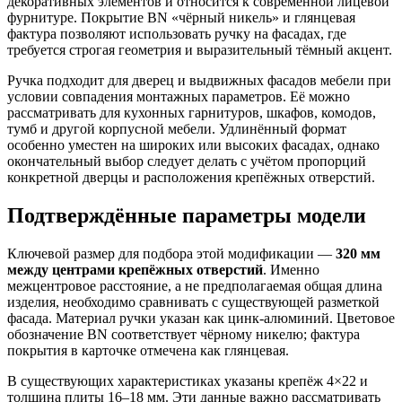
декоративных элементов и относится к современной лицевой
фурнитуре. Покрытие BN «чёрный никель» и глянцевая
фактура позволяют использовать ручку на фасадах, где
требуется строгая геометрия и выразительный тёмный акцент.
Ручка подходит для дверец и выдвижных фасадов мебели при
условии совпадения монтажных параметров. Её можно
рассматривать для кухонных гарнитуров, шкафов, комодов,
тумб и другой корпусной мебели. Удлинённый формат
особенно уместен на широких или высоких фасадах, однако
окончательный выбор следует делать с учётом пропорций
конкретной дверцы и расположения крепёжных отверстий.
Подтверждённые параметры модели
Ключевой размер для подбора этой модификации —
320 мм
между центрами крепёжных отверстий
. Именно
межцентровое расстояние, а не предполагаемая общая длина
изделия, необходимо сравнивать с существующей разметкой
фасада. Материал ручки указан как цинк-алюминий. Цветовое
обозначение BN соответствует чёрному никелю; фактура
покрытия в карточке отмечена как глянцевая.
В существующих характеристиках указаны крепёж 4×22 и
толщина плиты 16–18 мм. Эти данные важно рассматривать