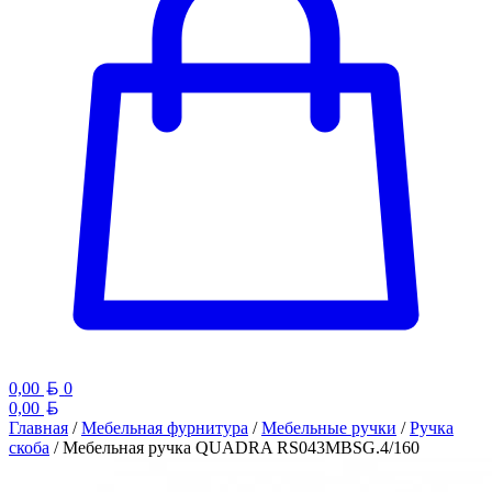
Белорусский рубль
0,00
0
Белорусский рубль
0,00
Главная
/
Мебельная фурнитура
/
Мебельные ручки
/
Ручка
скоба
/ Мебельная ручка QUADRA RS043MBSG.4/160