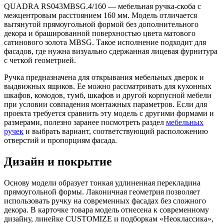
QUADRA RS043MBSG.4/160 — мебельная ручка-скоба с
межцентровым расстоянием 160 мм. Модель отличается
вытянутой прямоугольной формой без дополнительного
декора и брашированной поверхностью цвета матового
сатинового золота MBSG. Такое исполнение подходит для
фасадов, где нужна визуально сдержанная лицевая фурнитура
с четкой геометрией.
Ручка предназначена для открывания мебельных дверок и
выдвижных ящиков. Ее можно рассматривать для кухонных
шкафов, комодов, тумб, шкафов и другой корпусной мебели
при условии совпадения монтажных параметров. Если для
проекта требуется сравнить эту модель с другими формами и
размерами, полезно заранее посмотреть раздел
мебельных
ручек
и выбрать вариант, соответствующий расположению
отверстий и пропорциям фасада.
Дизайн и покрытие
Основу модели образует тонкая удлиненная перекладина
прямоугольной формы. Лаконичная геометрия позволяет
использовать ручку на современных фасадах без сложного
декора. В карточке товара модель отнесена к современному
дизайну, линейке CUSTOMIZE и подборкам «Неоклассика»,