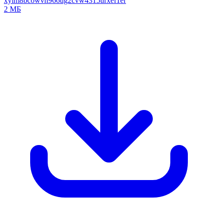
xylm8bcowvn966ug2cvw4315urxef1er
2 МБ