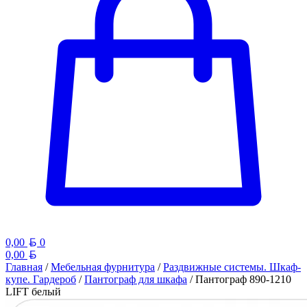
Белорусский рубль
0,00
0
Белорусский рубль
0,00
Главная
/
Мебельная фурнитура
/
Раздвижные системы. Шкаф-
купе. Гардероб
/
Пантограф для шкафа
/ Пантограф 890-1210
LIFT белый