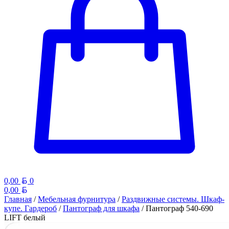
Белорусский рубль
0,00
0
Белорусский рубль
0,00
Главная
/
Мебельная фурнитура
/
Раздвижные системы. Шкаф-
купе. Гардероб
/
Пантограф для шкафа
/ Пантограф 540-690
LIFT белый