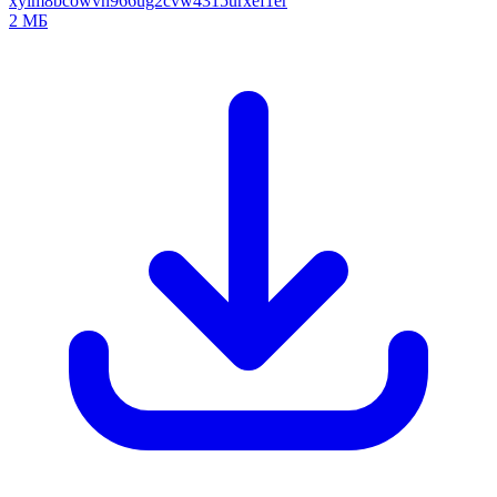
xylm8bcowvn966ug2cvw4315urxef1er
2 МБ