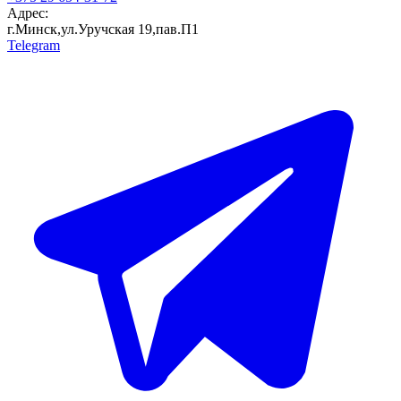
Адрес:
г.Минск,ул.Уручская 19,пав.П1
Telegram