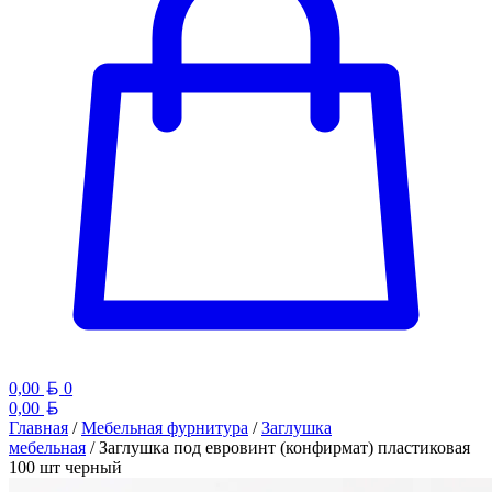
Белорусский рубль
0,00
0
Белорусский рубль
0,00
Главная
/
Мебельная фурнитура
/
Заглушка
мебельная
/ Заглушка под евровинт (конфирмат) пластиковая
100 шт черный