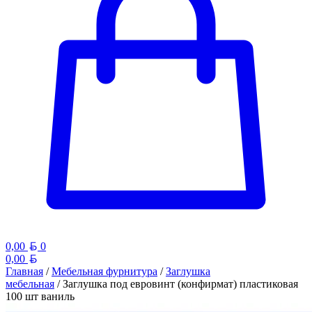
Белорусский рубль
0,00
0
Белорусский рубль
0,00
Главная
/
Мебельная фурнитура
/
Заглушка
мебельная
/ Заглушка под евровинт (конфирмат) пластиковая
100 шт ваниль