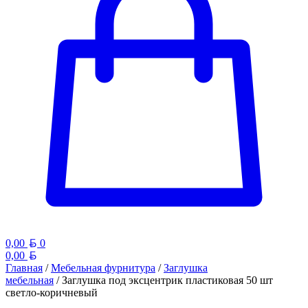
Белорусский рубль
0,00
0
Белорусский рубль
0,00
Главная
/
Мебельная фурнитура
/
Заглушка
мебельная
/ Заглушка под эксцентрик пластиковая 50 шт
светло-коричневый