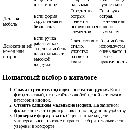
практичное
пальцами
лучше скоба
Отсутствие
Если ручка
Если форма
острых
острая,
Детская
скругленная и
граней и
граненая или
мебель
безопасная
цепляющихся
сильно
элементов
выступает
Если ручка
Соответствие
Если мебель
работает как
Декоративный
стилю,
используется
акцент и мебель
комод или
удобство
очень часто и
не испытывает
витрина
базового
важнее
высокой
хвата
практичность
нагрузки
Пошаговый выбор в каталоге
Сначала решите, подходит ли сам тип ручки.
Если
фасад тяжелый, не пытайтесь любой ценой остаться в
категории кнопок.
Отсейте слишком маленькие модели.
На заметном
фасаде они часто проигрывают и по виду, и по удобству.
Проверьте форму хвата.
Скругленные модели
универсальнее; плоские и граненые берите только если
уверены в комфорте.