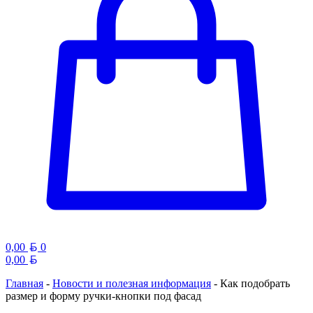
Белорусский рубль
0,00
0
Белорусский рубль
0,00
Главная
-
Новости и полезная информация
-
Как подобрать
размер и форму ручки-кнопки под фасад