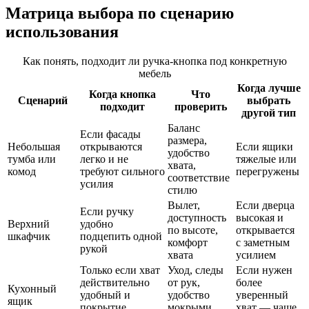
Матрица выбора по сценарию
использования
Как понять, подходит ли ручка-кнопка под конкретную
мебель
Когда лучше
Когда кнопка
Что
Сценарий
выбрать
подходит
проверить
другой тип
Баланс
Если фасады
размера,
Небольшая
открываются
Если ящики
удобство
тумба или
легко и не
тяжелые или
хвата,
комод
требуют сильного
перегружены
соответствие
усилия
стилю
Вылет,
Если дверца
Если ручку
доступность
высокая и
Верхний
удобно
по высоте,
открывается
шкафчик
подцепить одной
комфорт
с заметным
рукой
хвата
усилием
Только если хват
Уход, следы
Если нужен
действительно
от рук,
более
Кухонный
удобный и
удобство
уверенный
ящик
покрытие
мокрыми
хват — чаще