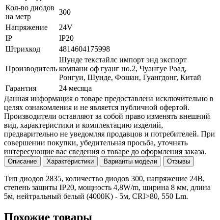
Кол-во диодов
300
на метр
Напряжение
24V
IP
IP20
Штрихкод
4814604175998
Шунде текстайлс импорт энд экспорт
Производитель
компани оф гуанг но.2, Чуангуе Роад,
Ронгуи, Шунде, Фошан, Гуангдонг, Китай
Гарантия
24 месяца
Данная информация о товаре предоставлена исключительно в
целях ознакомления и не является публичной офертой.
Производители оставляют за собой право изменять внешний
вид, характеристики и комплектацию изделий,
предварительно не уведомляя продавцов и потребителей. При
совершении покупки, убедительная просьба, уточнять
интересующие вас сведения о товаре до оформления заказа.
Описание
Характеристики
Варианты модели
Отзывы
Тип диодов 2835, количество диодов 300, напряжение 24В,
степень защиты IP20, мощность 4,8W/m, ширина 8 мм, длина
5м, нейтральный белый (4000K) - 5м, CRI>80, 550 Lm.
Похожие товары