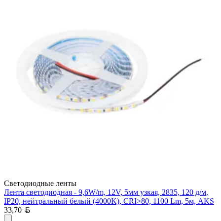
Светодиодные ленты
Лента светодиодная - 9,6W/m, 12V, 5мм узкая, 2835, 120 д/м,
IP20, нейтральный белый (4000K), CRI>80, 1100 Lm, 5м, AKS
Белорусский рубль
33,70