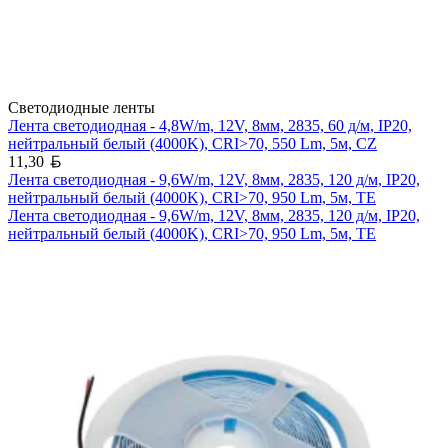
Светодиодные ленты
Лента светодиодная - 4,8W/m, 12V, 8мм, 2835, 60 д/м, IP20,
нейтральный белый (4000K), CRI>70, 550 Lm, 5м, CZ
Белорусский рубль
11,30
Лента светодиодная - 9,6W/m, 12V, 8мм, 2835, 120 д/м, IP20,
нейтральный белый (4000K), CRI>70, 950 Lm, 5м, TE
Лента светодиодная - 9,6W/m, 12V, 8мм, 2835, 120 д/м, IP20,
нейтральный белый (4000K), CRI>70, 950 Lm, 5м, TE