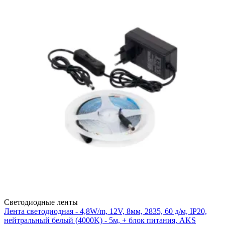
Светодиодные ленты
Лента светодиодная - 4,8W/m, 12V, 8мм, 2835, 60 д/м, IP20,
нейтральный белый (4000K) - 5м, + блок питания, AKS