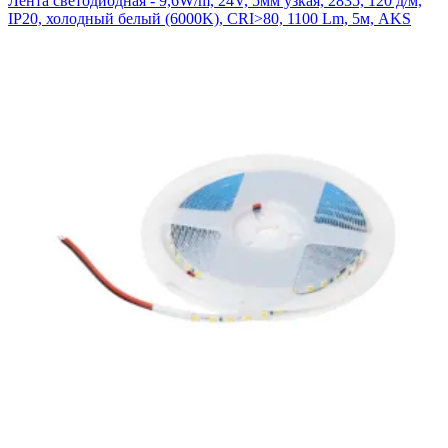
Лента светодиодная - 9,6W/m, 24V, 5мм узкая, 2835, 120 д/м,
IP20, холодный белый (6000K), CRI>80, 1100 Lm, 5м, AKS