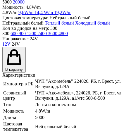
5000
20000
Мощность:
4,8W/m
4,8W/m
9,6W/m
14,4 W/m
19,2W/m
Цветовая температура:
Нейтральный белый
Нейтральный белый
Теплый белый
Холодный белый
Кол-во диодов на метр:
300
300
600
900
1200
2400
3600
4800
Напряжение:
24V
12V
24V
В корзину
Характеристики
ЧУП "Акс-мебель" 224026, РБ, г. Брест, ул.
Импортер в РБ
Вычулки, д.129А
Сервисный
ЧУП «Акс-мебель», 224026, РБ, г. Брест, ул.
центр
Вычулки, д.129А, a1/мтс 500-8-500
Тип
Лента и коннекторы
Мощность
4,8W/m
Длина
5000
Цветовая
Нейтральный белый
температура