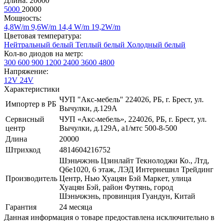
Длина:
20000
5000
20000
Мощность:
4,8W/m
9,6W/m
14,4 W/m
19,2W/m
Цветовая температура:
Нейтральный белый
Теплый белый
Холодный белый
Кол-во диодов на метр:
300
600
900
1200
2400
3600
4800
Напряжение:
12V
24V
Характеристики
ЧУП "Акс-мебель" 224026, РБ, г. Брест, ул.
Импортер в РБ
Вычулки, д.129А
Сервисный
ЧУП «Акс-мебель», 224026, РБ, г. Брест, ул.
центр
Вычулки, д.129А, a1/мтс 500-8-500
Длина
20000
Штрихкод
4814604216752
Шэньчжэнь Цзинлайт Текнолоджи Ко., Лтд,
Q6e1020, 6 этаж, ЛЭД Интернешнл Трейдинг
Производитель
Центр, Нью Хуацян Бэй Маркет, улица
Хуацян Бэй, район Футянь, город
Шэньчжэнь, провинция Гуандун, Китай
Гарантия
24 месяца
Данная информация о товаре предоставлена исключительно в