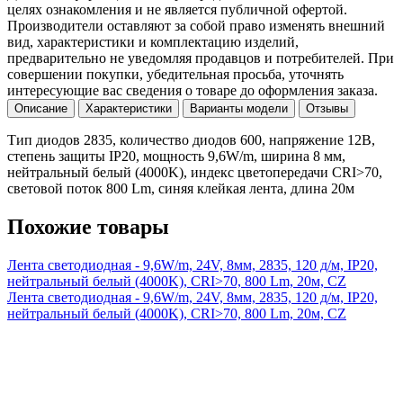
целях ознакомления и не является публичной офертой.
Производители оставляют за собой право изменять внешний
вид, характеристики и комплектацию изделий,
предварительно не уведомляя продавцов и потребителей. При
совершении покупки, убедительная просьба, уточнять
интересующие вас сведения о товаре до оформления заказа.
Описание
Характеристики
Варианты модели
Отзывы
Тип диодов 2835, количество диодов 600, напряжение 12В,
степень защиты IP20, мощность 9,6W/m, ширина 8 мм,
нейтральный белый (4000K), индекс цветопередачи CRI>70,
световой поток 800 Lm, синяя клейкая лента, длина 20м
Похожие товары
Лента светодиодная - 9,6W/m, 24V, 8мм, 2835, 120 д/м, IP20,
нейтральный белый (4000K), CRI>70, 800 Lm, 20м, CZ
Лента светодиодная - 9,6W/m, 24V, 8мм, 2835, 120 д/м, IP20,
нейтральный белый (4000K), CRI>70, 800 Lm, 20м, CZ