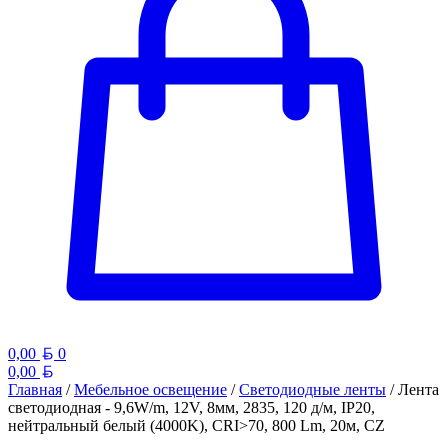
Белорусский рубль
0,00
0
Белорусский рубль
0,00
Главная
/
Мебельное освещение
/
Светодиодные ленты
/ Лента
светодиодная - 9,6W/m, 12V, 8мм, 2835, 120 д/м, IP20,
нейтральный белый (4000K), CRI>70, 800 Lm, 20м, CZ