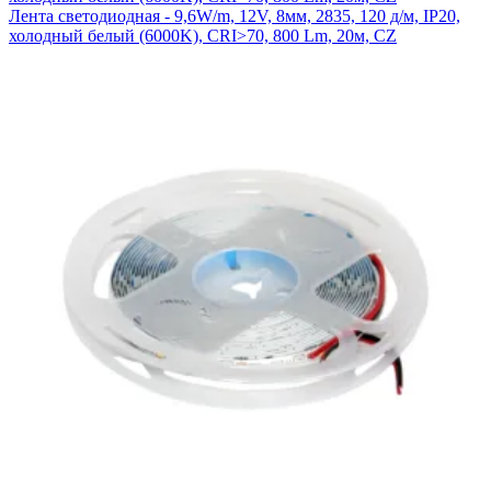
Лента светодиодная - 9,6W/m, 12V, 8мм, 2835, 120 д/м, IP20,
холодный белый (6000K), CRI>70, 800 Lm, 20м, CZ