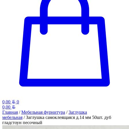
Белорусский рубль
0,00
0
Белорусский рубль
0,00
Главная
/
Мебельная фурнитура
/
Заглушка
мебельная
/ Заглушка самоклеящаяся д.14 мм 50шт. дуб
гладстоун песочный