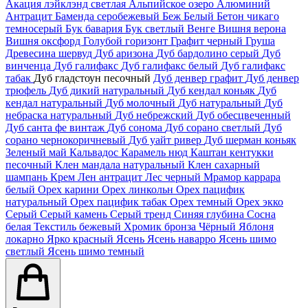
Акация лэйклэнд светлая
Альпийское озеро
Алюминий
Антрацит
Баменда серобежевый
Беж
Белый
Бетон чикаго
темносерый
Бук бавария
Бук светлый
Венге
Вишня верона
Вишня оксфорд
Голубой горизонт
Графит черный
Груша
Древесина шервуд
Дуб аризона
Дуб бардолино серый
Дуб
винченца
Дуб галифакс
Дуб галифакс белый
Дуб галифакс
табак
Дуб гладстоун песочный
Дуб денвер графит
Дуб денвер
трюфель
Дуб дикий натуральный
Дуб кендал коньяк
Дуб
кендал натуральный
Дуб молочный
Дуб натуральный
Дуб
небраска натуральный
Дуб небрежский
Дуб обесцвеченный
Дуб санта фе винтаж
Дуб сонома
Дуб сорано светлый
Дуб
сорано чернокоричневый
Дуб уайт ривер
Дуб шерман коньяк
Зеленый май
Кальвадос
Карамель нюд
Каштан кентукки
песочный
Клен мандала натуральный
Клен сахарный
шампань
Крем
Лен антрацит
Лес черный
Мрамор каррара
белый
Орех карини
Орех линкольн
Орех пацифик
натуральный
Орех пацифик табак
Орех темный
Орех экко
Серый
Серый камень
Серый тренд
Синяя глубина
Сосна
белая
Текстиль бежевый
Хромик бронза
Чёрный
Яблоня
локарно
Ярко красный
Ясень
Ясень наварро
Ясень шимо
светлый
Ясень шимо темный