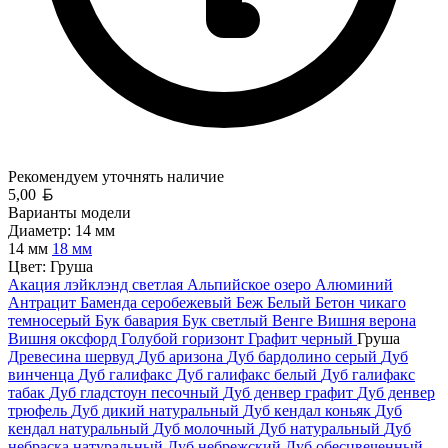
Рекомендуем уточнять
наличие
Белорусский рубль
5,00
Варианты модели
Диаметр:
14 мм
14 мм
18 мм
Цвет:
Груша
Акация лэйклэнд светлая
Альпийское озеро
Алюминий
Антрацит
Баменда серобежевый
Беж
Белый
Бетон чикаго
темносерый
Бук бавария
Бук светлый
Венге
Вишня верона
Вишня оксфорд
Голубой горизонт
Графит черный
Груша
Древесина шервуд
Дуб аризона
Дуб бардолино серый
Дуб
винченца
Дуб галифакс
Дуб галифакс белый
Дуб галифакс
табак
Дуб гладстоун песочный
Дуб денвер графит
Дуб денвер
трюфель
Дуб дикий натуральный
Дуб кендал коньяк
Дуб
кендал натуральный
Дуб молочный
Дуб натуральный
Дуб
небраска натуральный
Дуб небрежский
Дуб обесцвеченный