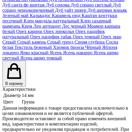
Дуб санта фе винтаж
Дуб сонома
Дуб сорано светлый
Дуб
сорано чернокоричневый
Дуб уайт ривер
Дуб шерман коньяк
Зеленый май
Кальвадос
Карамель нюд
Каштан кентукки
песочный
Клен мандала натуральный
Клен сахарный
шампань
Крем
Лен антрацит
Лес черный
Мрамор каррара
белый
Орех карини
Орех линкольн
Орех пацифик
натуральный
Орех пацифик табак
Орех темный
Орех экко
Серый
Серый камень
Серый тренд
Синяя глубина
Сосна
белая
Текстиль бежевый
Хромик бронза
Чёрный
Яблоня
локарно
Ярко красный
Ясень
Ясень наварро
Ясень шимо
светлый
Ясень шимо темный
В корзину
Характеристики
Диаметр
14 мм
Цвет
Груша
Данная информация о товаре предоставлена исключительно в
целях ознакомления и не является публичной офертой.
Производители оставляют за собой право изменять внешний
вид, характеристики и комплектацию изделий,
предварительно не уведомляя продавцов и потребителей. При