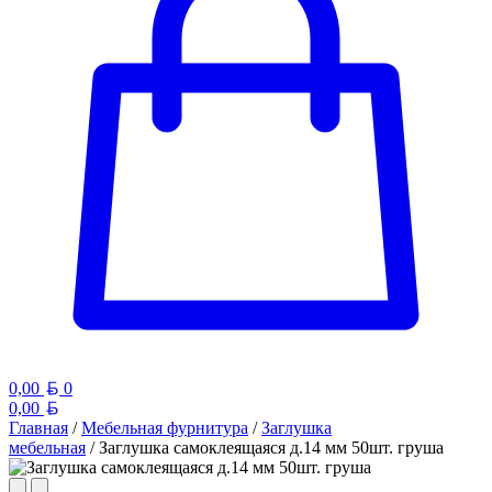
Белорусский рубль
0,00
0
Белорусский рубль
0,00
Главная
/
Мебельная фурнитура
/
Заглушка
мебельная
/ Заглушка самоклеящаяся д.14 мм 50шт. груша