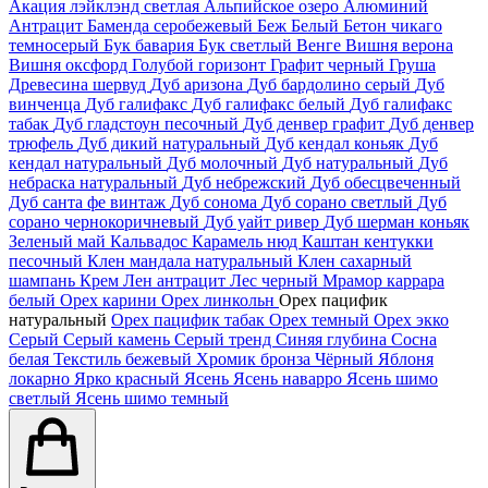
Акация лэйклэнд светлая
Альпийское озеро
Алюминий
Антрацит
Баменда серобежевый
Беж
Белый
Бетон чикаго
темносерый
Бук бавария
Бук светлый
Венге
Вишня верона
Вишня оксфорд
Голубой горизонт
Графит черный
Груша
Древесина шервуд
Дуб аризона
Дуб бардолино серый
Дуб
винченца
Дуб галифакс
Дуб галифакс белый
Дуб галифакс
табак
Дуб гладстоун песочный
Дуб денвер графит
Дуб денвер
трюфель
Дуб дикий натуральный
Дуб кендал коньяк
Дуб
кендал натуральный
Дуб молочный
Дуб натуральный
Дуб
небраска натуральный
Дуб небрежский
Дуб обесцвеченный
Дуб санта фе винтаж
Дуб сонома
Дуб сорано светлый
Дуб
сорано чернокоричневый
Дуб уайт ривер
Дуб шерман коньяк
Зеленый май
Кальвадос
Карамель нюд
Каштан кентукки
песочный
Клен мандала натуральный
Клен сахарный
шампань
Крем
Лен антрацит
Лес черный
Мрамор каррара
белый
Орех карини
Орех линкольн
Орех пацифик
натуральный
Орех пацифик табак
Орех темный
Орех экко
Серый
Серый камень
Серый тренд
Синяя глубина
Сосна
белая
Текстиль бежевый
Хромик бронза
Чёрный
Яблоня
локарно
Ярко красный
Ясень
Ясень наварро
Ясень шимо
светлый
Ясень шимо темный