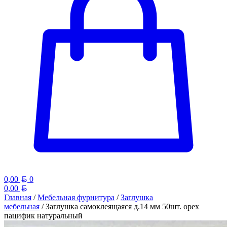
Белорусский рубль
0,00
0
Белорусский рубль
0,00
Главная
/
Мебельная фурнитура
/
Заглушка
мебельная
/ Заглушка самоклеящаяся д.14 мм 50шт. орех
пацифик натуральный