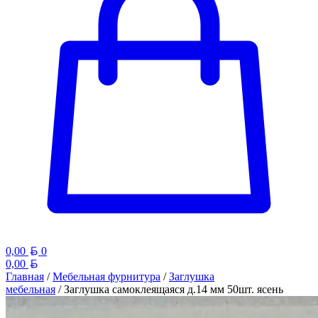
Белорусский рубль
0,00
0
Белорусский рубль
0,00
Главная
/
Мебельная фурнитура
/
Заглушка
мебельная
/ Заглушка самоклеящаяся д.14 мм 50шт. ясень