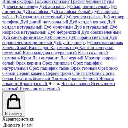
Вишня оксфорд
Голубой горизонт
Графит черный
Груша
Древесина шервуд
Дуб аризона
Дуб бардолино серый
Дуб
винченца
Дуб галифакс
Дуб галифакс белый
Дуб галифакс
табак
Дуб гладстоун песочный
Дуб денвер графит
Дуб денвер
трюфель
Дуб дикий натуральный
Дуб кендал коньяк
Дуб
кендал натуральный
Дуб молочный
Дуб натуральный
Дуб
небраска натуральный
Дуб небрежский
Дуб обесцвеченный
Дуб санта фе винтаж
Дуб сонома
Дуб сорано светлый
Дуб
сорано чернокоричневый
Дуб уайт ривер
Дуб шерман коньяк
Зеленый май
Кальвадос
Карамель нюд
Каштан кентукки
песочный
Клен мандала натуральный
Клен сахарный
шампань
Крем
Лен антрацит
Лес черный
Мрамор каррара
белый
Орех карини
Орех линкольн
Орех пацифик
натуральный
Орех пацифик табак
Орех темный
Орех экко
Серый
Серый камень
Серый тренд
Синяя глубина
Сосна
белая
Текстиль бежевый
Хромик бронза
Чёрный
Яблоня
локарно
Ярко красный
Ясень
Ясень наварро
Ясень шимо
светлый
Ясень шимо темный
В корзину
Характеристики
Диаметр
14 мм