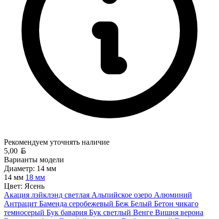
Рекомендуем уточнять
наличие
Белорусский рубль
5,00
Варианты модели
Диаметр:
14 мм
14 мм
18 мм
Цвет:
Ясень
Акация лэйклэнд светлая
Альпийское озеро
Алюминий
Антрацит
Баменда серобежевый
Беж
Белый
Бетон чикаго
темносерый
Бук бавария
Бук светлый
Венге
Вишня верона