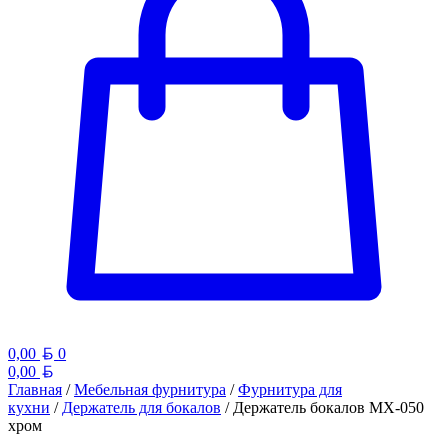
Белорусский рубль
0,00
0
Белорусский рубль
0,00
Главная
/
Мебельная фурнитура
/
Фурнитура для
кухни
/
Держатель для бокалов
/ Держатель бокалов MX-050
хром