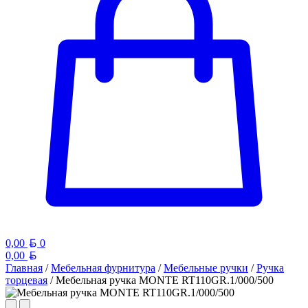
Белорусский рубль
0,00
0
Белорусский рубль
0,00
Главная
/
Мебельная фурнитура
/
Мебельные ручки
/
Ручка
торцевая
/ Мебельная ручка MONTE RT110GR.1/000/500