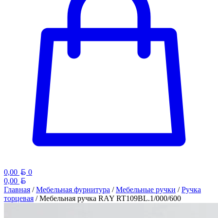
Белорусский рубль
0,00
0
Белорусский рубль
0,00
Главная
/
Мебельная фурнитура
/
Мебельные ручки
/
Ручка
торцевая
/ Мебельная ручка RAY RT109BL.1/000/600