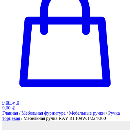
Белорусский рубль
0,00
0
Белорусский рубль
0,00
Главная
/
Мебельная фурнитура
/
Мебельные ручки
/
Ручка
торцевая
/ Мебельная ручка RAY RT109W.1/224/300