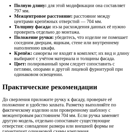
Полную длину:
для этой модификации она составляет
797 мм.
Межцентровое расстояние:
расстояние между
центрами крепёжных отверстий — 704 мм.
Толщину фасада:
из-за расхождения данных её нужно
проверить отдельно до монтажа.
Положение ручки:
убедитесь, что изделие не помешает
соседним дверцам, ящикам, стене или внутреннему
наполнению шкафа.
Крепёж:
саморезы не входят в комплект; их вид и длину
выбирают с учётом материала и толщины фасада.
Цвет:
полированный хром следует сопоставить с
петлями, опорами и другой лицевой фурнитурой при
одинаковом освещении.
Практические рекомендации
До сверления приложите ручку к фасаду, проверьте её
положение и удобство захвата. Разметку выполняйте по
фактическому изделию или проверенному шаблону с
межцентровым расстоянием 704 мм. Если ручка заменяет
другую модель, отдельно сопоставьте существующие
отверстия: совпадение размера или внешней формы не
гарантирует одинаковой схемы крепления.