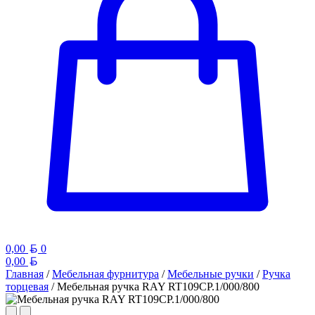
Белорусский рубль
0,00
0
Белорусский рубль
0,00
Главная
/
Мебельная фурнитура
/
Мебельные ручки
/
Ручка
торцевая
/ Мебельная ручка RAY RT109CP.1/000/800