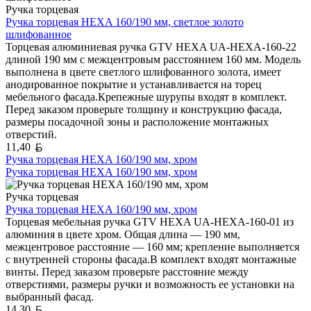
Ручка торцевая
Ручка торцевая HEXA 160/190 мм, светлое золото
шлифованное
Торцевая алюминиевая ручка GTV HEXA UA-HEXA-160-22
длиной 190 мм с межцентровым расстоянием 160 мм. Модель
выполнена в цвете светлого шлифованного золота, имеет
анодированное покрытие и устанавливается на торец
мебельного фасада.Крепежные шурупы входят в комплект.
Перед заказом проверьте толщину и конструкцию фасада,
размеры посадочной зоны и расположение монтажных
отверстий.
Белорусский рубль
11,40
Ручка торцевая HEXA 160/190 мм, хром
Ручка торцевая HEXA 160/190 мм, хром
Ручка торцевая
Ручка торцевая HEXA 160/190 мм, хром
Торцевая мебельная ручка GTV HEXA UA-HEXA-160-01 из
алюминия в цвете хром. Общая длина — 190 мм,
межцентровое расстояние — 160 мм; крепление выполняется
с внутренней стороны фасада.В комплект входят монтажные
винты. Перед заказом проверьте расстояние между
отверстиями, размеры ручки и возможность ее установки на
выбранный фасад.
Белорусский рубль
14,30