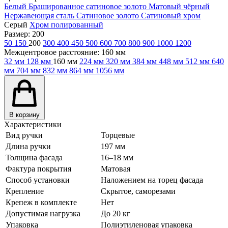
Белый
Брашированное сатиновое золото
Матовый чёрный
Нержавеющая сталь
Сатиновое золото
Сатиновый хром
Серый
Хром полированный
Размер:
200
50
150
200
300
400
450
500
600
700
800
900
1000
1200
Межцентровое расстояние:
160 мм
32 мм
128 мм
160 мм
224 мм
320 мм
384 мм
448 мм
512 мм
640
мм
704 мм
832 мм
864 мм
1056 мм
В корзину
Характеристики
Вид ручки
Торцевые
Длина ручки
197 мм
Толщина фасада
16–18 мм
Фактура покрытия
Матовая
Способ установки
Наложением на торец фасада
Крепление
Скрытое, саморезами
Крепеж в комплекте
Нет
Допустимая нагрузка
До 20 кг
Упаковка
Полиэтиленовая упаковка