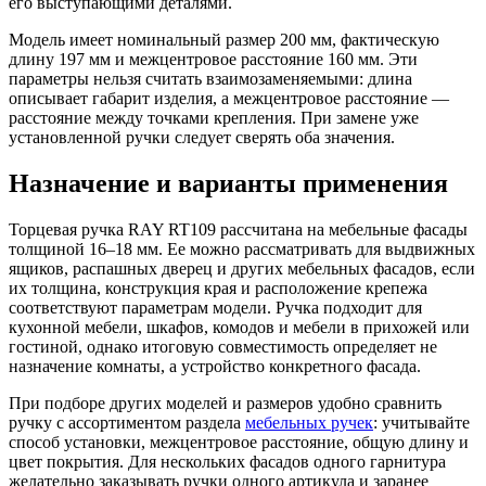
его выступающими деталями.
Модель имеет номинальный размер 200 мм, фактическую
длину 197 мм и межцентровое расстояние 160 мм. Эти
параметры нельзя считать взаимозаменяемыми: длина
описывает габарит изделия, а межцентровое расстояние —
расстояние между точками крепления. При замене уже
установленной ручки следует сверять оба значения.
Назначение и варианты применения
Торцевая ручка RAY RT109 рассчитана на мебельные фасады
толщиной 16–18 мм. Ее можно рассматривать для выдвижных
ящиков, распашных дверец и других мебельных фасадов, если
их толщина, конструкция края и расположение крепежа
соответствуют параметрам модели. Ручка подходит для
кухонной мебели, шкафов, комодов и мебели в прихожей или
гостиной, однако итоговую совместимость определяет не
назначение комнаты, а устройство конкретного фасада.
При подборе других моделей и размеров удобно сравнить
ручку с ассортиментом раздела
мебельных ручек
: учитывайте
способ установки, межцентровое расстояние, общую длину и
цвет покрытия. Для нескольких фасадов одного гарнитура
желательно заказывать ручки одного артикула и заранее