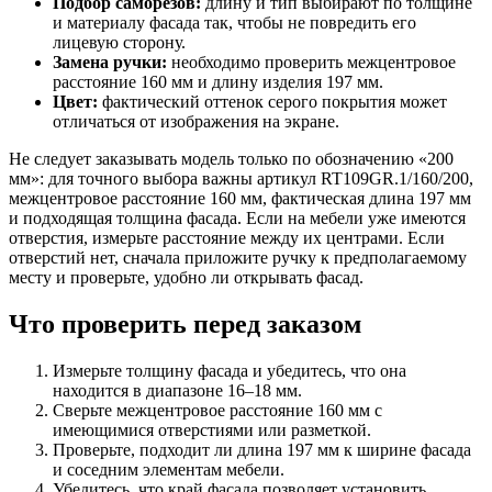
Подбор саморезов:
длину и тип выбирают по толщине
и материалу фасада так, чтобы не повредить его
лицевую сторону.
Замена ручки:
необходимо проверить межцентровое
расстояние 160 мм и длину изделия 197 мм.
Цвет:
фактический оттенок серого покрытия может
отличаться от изображения на экране.
Не следует заказывать модель только по обозначению «200
мм»: для точного выбора важны артикул RT109GR.1/160/200,
межцентровое расстояние 160 мм, фактическая длина 197 мм
и подходящая толщина фасада. Если на мебели уже имеются
отверстия, измерьте расстояние между их центрами. Если
отверстий нет, сначала приложите ручку к предполагаемому
месту и проверьте, удобно ли открывать фасад.
Что проверить перед заказом
Измерьте толщину фасада и убедитесь, что она
находится в диапазоне 16–18 мм.
Сверьте межцентровое расстояние 160 мм с
имеющимися отверстиями или разметкой.
Проверьте, подходит ли длина 197 мм к ширине фасада
и соседним элементам мебели.
Убедитесь, что край фасада позволяет установить