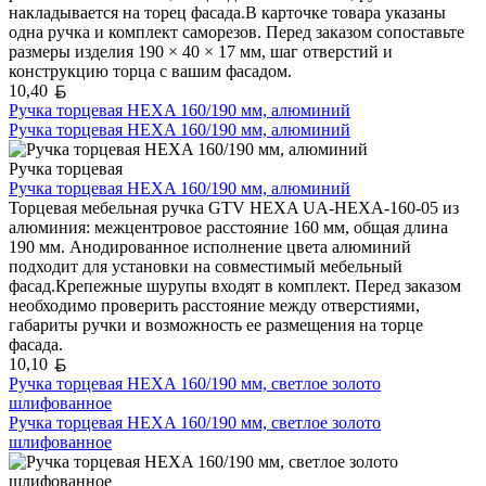
накладывается на торец фасада.В карточке товара указаны
одна ручка и комплект саморезов. Перед заказом сопоставьте
размеры изделия 190 × 40 × 17 мм, шаг отверстий и
конструкцию торца с вашим фасадом.
Белорусский рубль
10,40
Ручка торцевая HEXA 160/190 мм, алюминий
Ручка торцевая HEXA 160/190 мм, алюминий
Ручка торцевая
Ручка торцевая HEXA 160/190 мм, алюминий
Торцевая мебельная ручка GTV HEXA UA-HEXA-160-05 из
алюминия: межцентровое расстояние 160 мм, общая длина
190 мм. Анодированное исполнение цвета алюминий
подходит для установки на совместимый мебельный
фасад.Крепежные шурупы входят в комплект. Перед заказом
необходимо проверить расстояние между отверстиями,
габариты ручки и возможность ее размещения на торце
фасада.
Белорусский рубль
10,10
Ручка торцевая HEXA 160/190 мм, светлое золото
шлифованное
Ручка торцевая HEXA 160/190 мм, светлое золото
шлифованное