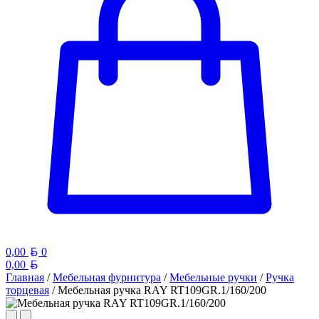
Белорусский рубль
0,00
0
Белорусский рубль
0,00
Главная
/
Мебельная фурнитура
/
Мебельные ручки
/
Ручка
торцевая
/ Мебельная ручка RAY RT109GR.1/160/200